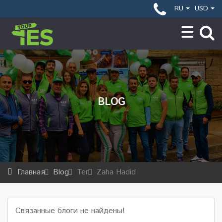
RU
USD
BLOG
Главная
Blog
Тег
Zaha Hadid
Связанные блоги не найдены!