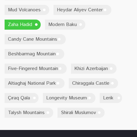
Mud Volcanoes
Heydar Aliyev Center
Zaha Hadid
Modern Baku
Candy Cane Mountains
Beshbarmag Mountain
Five-Fingered Mountain
Khizi Azerbaijan
Altiaghaj National Park
Chiraggala Castle
Çıraq Qala
Longevity Museum
Lerik
Talysh Mountains
Shirali Muslumov