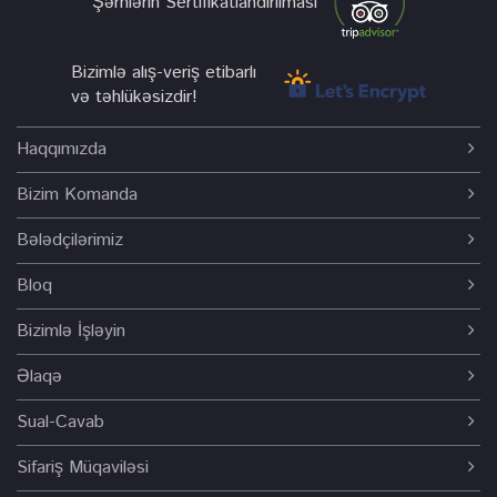
Şərhlərin Sertifikatlandırılması
Bizimlə alış-veriş etibarlı
və təhlükəsizdir!
Haqqımızda
Bizim Komanda
Bələdçilərimiz
Bloq
Bizimlə İşləyin
Əlaqə
Sual-Cavab
Sifariş Müqaviləsi