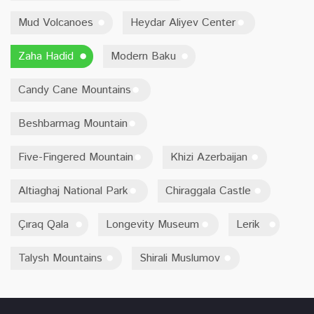
Mud Volcanoes
Heydar Aliyev Center
Zaha Hadid
Modern Baku
Candy Cane Mountains
Beshbarmag Mountain
Five-Fingered Mountain
Khizi Azerbaijan
Altiaghaj National Park
Chiraggala Castle
Çıraq Qala
Longevity Museum
Lerik
Talysh Mountains
Shirali Muslumov