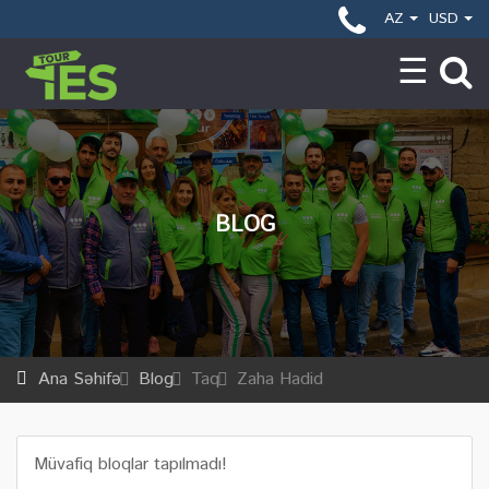
AZ
USD
BLOG
Ana Səhifə
Blog
Taq
Zaha Hadid
Müvafiq bloqlar tapılmadı!