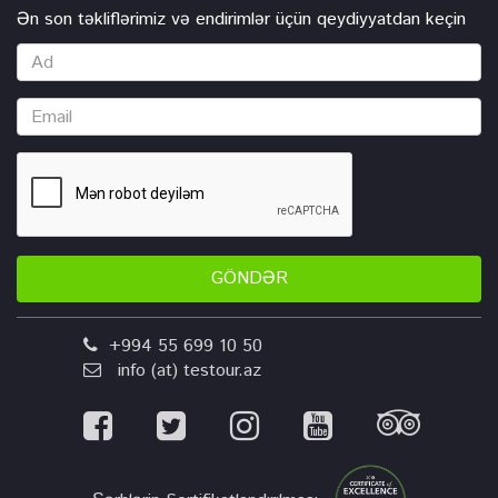
Ən son təkliflərimiz və endirimlər üçün qeydiyyatdan keçin
GÖNDƏR
+994 55 699 10 50
info (at) testour.az