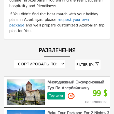
cuisine. In Azerbaijan You will find the real Caucasian
hospitality and friendliness.
If You didn't find the best match with your holiday
plans in Azerbaijan, please
request your own
package
and we'll prepare customized Azerbaijan trip
plan for You.
РАЗВЛЕЧЕНИЯ
FILTER BY:
Многодневный Экскурсионный
Тур По Азербайджану
99 $
Top seller
на человека
Baku Tour Package For 2 Nights 3