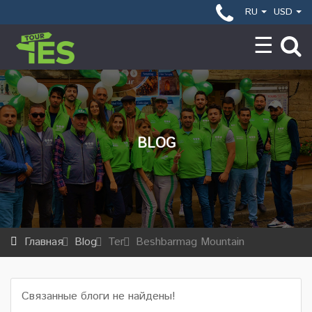
RU
USD
BLOG
Главная
Blog
Тег
Beshbarmag Mountain
Связанные блоги не найдены!