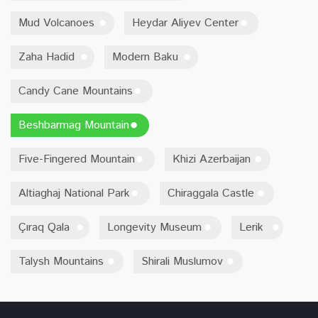
Mud Volcanoes
Heydar Aliyev Center
Zaha Hadid
Modern Baku
Candy Cane Mountains
Beshbarmag Mountain
Five-Fingered Mountain
Khizi Azerbaijan
Altiaghaj National Park
Chiraggala Castle
Çıraq Qala
Longevity Museum
Lerik
Talysh Mountains
Shirali Muslumov