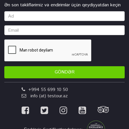
Ən son təkliflərimiz və endirimlər üçün qeydiyyatdan keçin
GÖNDƏR
+994 55 699 10 50
info (at) testour.az