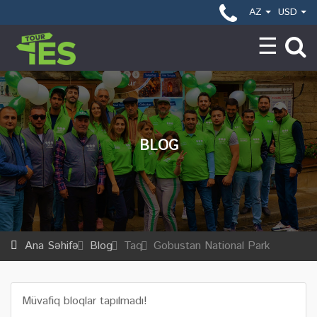
AZ
USD
BLOG
Ana Səhifə
Blog
Taq
Gobustan National Park
Müvafiq bloqlar tapılmadı!