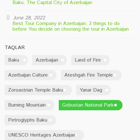
Baku: The Capital City of Azerbaijan
June 28, 2022
Best Tour Company in Azerbaijan: 3 things to do
before You decide on choosing the tour in Azerbaijan
TAQLAR
Baku
Azerbaijan
Land of Fire
Azerbaijan Culture
Ateshgah Fire Temple
Zoroastrian Temple Baku
Yanar Dag
Burning Mountain
Gobustan National Park
Petroglyphs Baku
UNESCO Heritages Azerbaijan