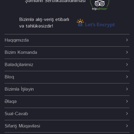
Şərhlərin Sertifikatlandırılması
Bizimlə alış-veriş etibarlı
və təhlükəsizdir!
Haqqımızda
Bizim Komanda
Bələdçilərimiz
Bloq
Bizimlə İşləyin
Əlaqə
Sual-Cavab
Sifariş Müqaviləsi