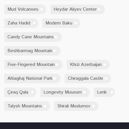
Mud Volcanoes
Heydar Aliyev Center
Zaha Hadid
Modern Baku
Candy Cane Mountains
Beshbarmag Mountain
Five-Fingered Mountain
Khizi Azerbaijan
Altiaghaj National Park
Chiraggala Castle
Çıraq Qala
Longevity Museum
Lerik
Talysh Mountains
Shirali Muslumov