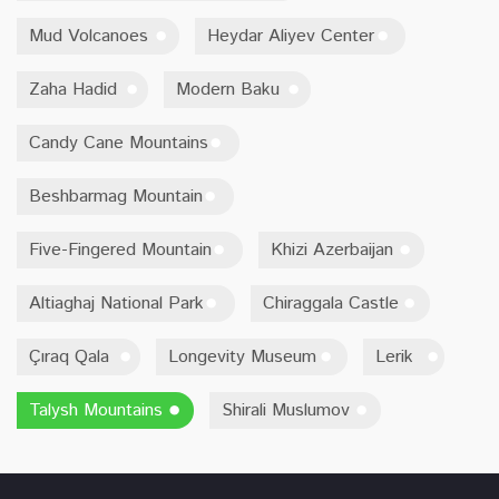
Mud Volcanoes
Heydar Aliyev Center
Zaha Hadid
Modern Baku
Candy Cane Mountains
Beshbarmag Mountain
Five-Fingered Mountain
Khizi Azerbaijan
Altiaghaj National Park
Chiraggala Castle
Çıraq Qala
Longevity Museum
Lerik
Talysh Mountains
Shirali Muslumov