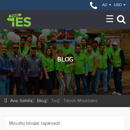
AZ
USD
BLOG
Ana Səhifə
Blog
Taq
Talysh Mountains
Müvafiq bloqlar tapılmadı!