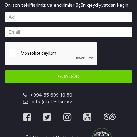
Ən son təkliflərimiz və endirimlər üçün qeydiyyatdan keçin
GÖNDƏR
+994 55 699 10 50
info (at) testour.az