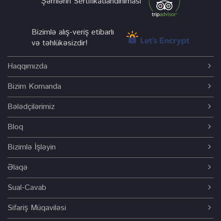
Şərhlərin Sertifikatlandırılması
Bizimlə alış-veriş etibarlı
və təhlükəsizdir!
Haqqımızda
Bizim Komanda
Bələdçilərimiz
Bloq
Bizimlə İşləyin
Əlaqə
Sual-Cavab
Sifariş Müqaviləsi