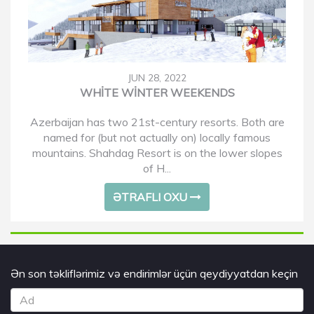
JUN 28, 2022
WHITE WINTER WEEKENDS
Azerbaijan has two 21st-century resorts. Both are
named for (but not actually on) locally famous
mountains. Shahdag Resort is on the lower slopes
of H...
ƏTRAFLI OXU
Ən son təkliflərimiz və endirimlər üçün qeydiyyatdan keçin