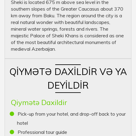
Sheki is located 675 m above sea level in the
southern slopes of the Greater Caucasus about 370
km away from Baku. The region around the city is a
real natural wonder with beautiful landscapes,
mineral water springs, forests and rivers. The
majestic Palace of Sheki Khans is considered as one
of the most beautiful architectural monuments of
medieval Azerbaijan.
QIYMƏTƏ DAXILDIR VƏ YA
DEYILDIR
Qiymətə Daxildir
Pick-up from your hotel, and drop-off back to your
hotel
Professional tour guide