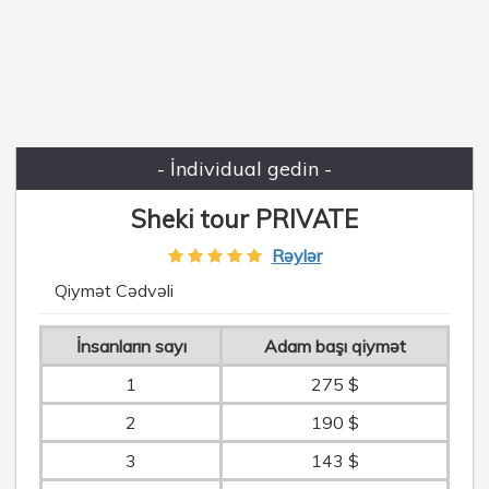
- İndividual gedin -
Sheki tour PRIVATE
Rəylər
Qiymət Cədvəli
İnsanların sayı
Adam başı qiymət
1
275 $
2
190 $
3
143 $