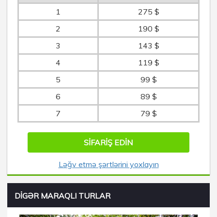
1
275 $
2
190 $
3
143 $
4
119 $
5
99 $
6
89 $
7
79 $
SIFARIŞ EDIN
Ləğv etmə şərtlərini yoxlayın
DİGƏR MARAQLI TURLAR