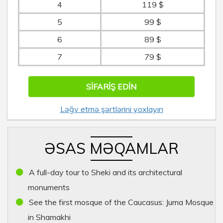
4
119 $
5
99 $
6
89 $
7
79 $
SIFARIŞ EDIN
Ləğv etmə şərtlərini yoxlayın
ƏSAS MƏQAMLAR
A full-day tour to Sheki and its architectural
monuments
See the first mosque of the Caucasus: Juma Mosque
in Shamakhi