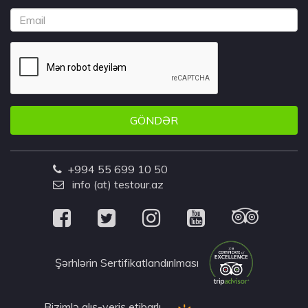
GÖNDƏR
+994 55 699 10 50
info (at) testour.az
Şərhlərin Sertifikatlandırılması
Bizimlə alış-veriş etibarlı